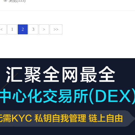
浏览(335)
<
1
2
3
>
>>