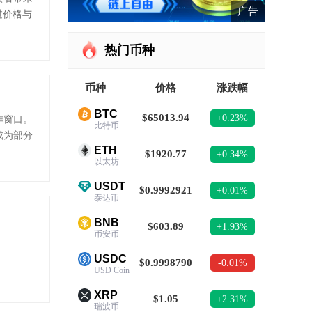
广告
过价格与
离策略的
热门币种
币种
价格
涨跌幅
BTC
$65013.94
+0.23%
作窗口。
比特币
成为部分
ETH
$1920.77
+0.34%
以太坊
USDT
$0.9992921
+0.01%
泰达币
BNB
$603.89
+1.93%
币安币
USDC
$0.9998790
-0.01%
USD Coin
XRP
$1.05
+2.31%
瑞波币