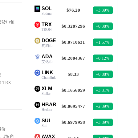
SOL
$76.20
+3.39%
Solana
密货币领
TRX
$0.3287296
+0.38%
TRON
DOGE
$0.0710631
+1.57%
狗狗币
ADA
$0.2004367
+0.12%
艾达币
LINK
$8.33
+0.88%
币
Chainlink
TRX
XLM
$0.1656059
+3.31%
Stellar
HBAR
$0.0695477
+2.39%
Hedera
SUI
$0.6979958
+3.89%
Sui
报价
，1% 的
AVAX