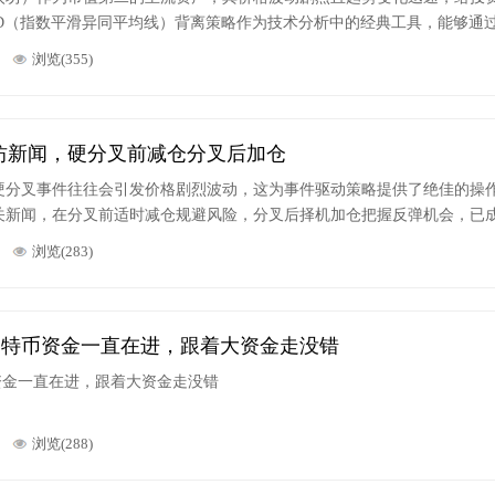
CD（指数平滑异同平均线）背离策略作为技术分析中的经典工具，能够通
转信号，为 ETH 交易决策提供重要参考。本文将系统解析 MACD 背
浏览(355)
帮助投资者掌握这一实用工具
坊新闻，硬分叉前减仓分叉后加仓
硬分叉事件往往会引发价格剧烈波动，这为事件驱动策略提供了绝佳的操
关新闻，在分叉前适时减仓规避风险，分叉后择机加仓把握反弹机会，已
将详细解析这一策略的逻辑、操作步骤及实际案例
浏览(283)
%，比特币资金一直在进，跟着大资金走没错
币资金一直在进，跟着大资金走没错
浏览(288)