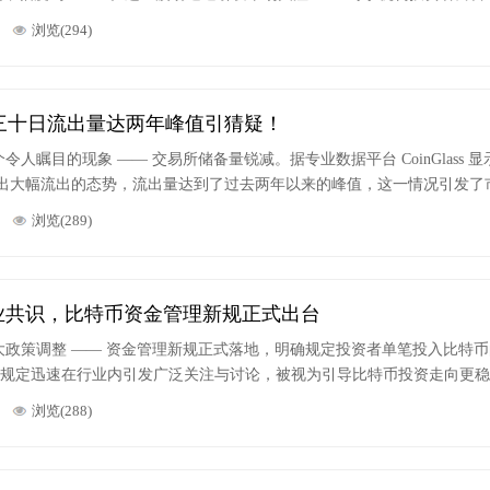
易可产生近万美元的无风险收益。
浏览(294)
三十日流出量达两年峰值引猜疑！
人瞩目的现象 —— 交易所储备量锐减。据专业数据平台 CoinGlass 
现出大幅流出的态势，流出量达到了过去两年以来的峰值，这一情况引发了
浏览(289)
行业共识，比特币资金管理新规正式出台
政策调整 —— 资金管理新规正式落地，明确规定投资者单笔投入比特
一规定迅速在行业内引发广泛关注与讨论，被视为引导比特币投资走向更
浏览(288)