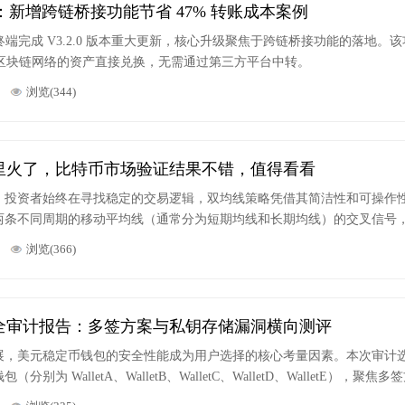
：新增跨链桥接功能节省 47% 转账成本案例
RP 交易终端完成 V3.2.0 版本重大更新，核心升级聚焦于跨链桥接功能的落地。
 等主流区块链网络的资产直接兑换，无需通过第三方平台中转。
浏览(344)
里火了，比特币市场验证结果不错，值得看看
，投资者始终在寻找稳定的交易逻辑，双均线策略凭借其简洁性和可操作
两条不同周期的移动平均线（通常分为短期均线和长期均线）的交叉信号
浏览(366)
全审计报告：多签方案与私钥存储漏洞横向测评
展，美元稳定币钱包的安全性能成为用户选择的核心考量因素。本次审计
 WalletA、WalletB、WalletC、WalletD、WalletE），聚焦
全模块，通过模拟攻击测试、代码审计及环境压力测试等方法，形成客观