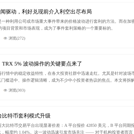
 新闻驱动，利好兑现前介入利空出尽布局
是一种利用公司或市场重大事件带来的价格波动进行套利的方法。而在加
特的项目背景和市场表现，成为了事件套利策略的一个重要标的。
浏览(272)
TRX 5% 波动操作的关键要点来了
荡行情中的稳定收益特性，在各大投资社群中迅速走红。尤其是针对波场
，因其门槛适中、操作逻辑清晰，成为不少中小投资者热议的焦点。本文将拆解 
操要点，助你快速掌握这一策略的关键。
浏览(303)
台比特币套利模式升级
时，全球两大比特币交易平台出现显著价差：A 平台报价 42850 美元，B 平台同期
0 美元，幅度约 1.04%。这一波动迅速引发市场关注 —— 对于机构投资者而言