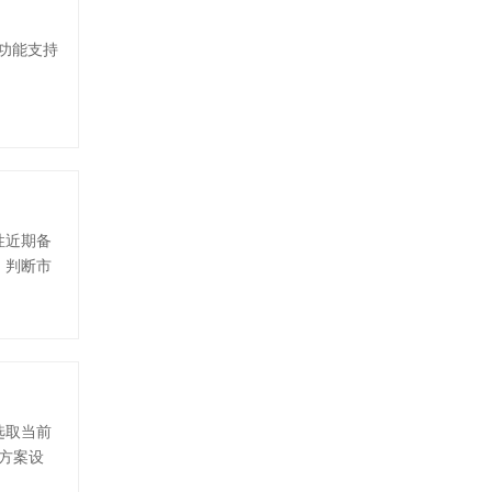
该功能支持
性近期备
，判断市
选取当前
多签方案设
测评结果