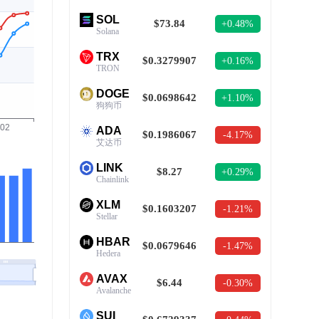
SOL
$73.84
+0.48%
Solana
TRX
$0.3279907
+0.16%
TRON
DOGE
$0.0698642
+1.10%
狗狗币
ADA
$0.1986067
-4.17%
艾达币
LINK
$8.27
+0.29%
Chainlink
XLM
$0.1603207
-1.21%
Stellar
HBAR
$0.0679646
-1.47%
Hedera
AVAX
$6.44
-0.30%
Avalanche
SUI