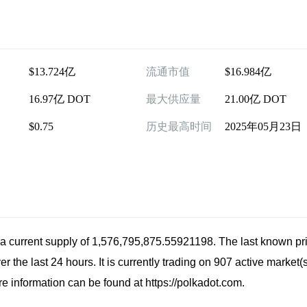
$13.724亿
流通市值
$16.984亿
16.97亿 DOT
最大供应量
21.00亿 DOT
$0.75
历史最高时间
2025年05月23日
 a current supply of 1,576,795,875.55921198. The last known pri
he last 24 hours. It is currently trading on 907 active market(s
e information can be found at https://polkadot.com.