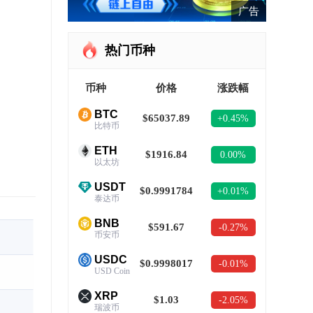
广告
热门币种
币种
价格
涨跌幅
BTC
$65037.89
+0.45%
比特币
ETH
$1916.84
0.00%
以太坊
USDT
$0.9991784
+0.01%
泰达币
BNB
$591.67
-0.27%
币安币
USDC
$0.9998017
-0.01%
USD Coin
XRP
$1.03
-2.05%
瑞波币