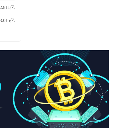
2.811亿
3.015亿